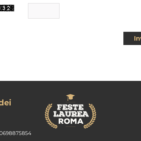
In
dei
0698875854