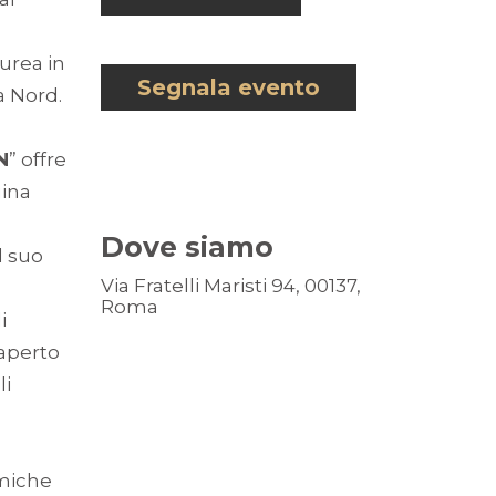
aurea in
Segnala evento
 Nord.
N
” offre
uina
Dove siamo
l suo
Via Fratelli Maristi 94, 00137,
Roma
i
'aperto
li
omiche