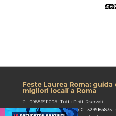
Feste Laurea Roma: guida 
migliori locali a Roma
P.I. 09886911008 · Tutti i Diritti Riservati
Tel:
3331818498
-
3476304510
-
3299164835
-