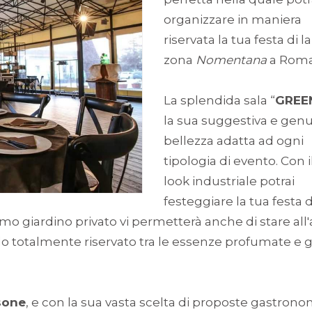
organizzare in maniera
riservata la tua festa di l
zona
Nomentana
a Roma
La splendida sala “
GREE
la sua suggestiva e gen
bellezza adatta ad ogni
tipologia di evento. Con i
look industriale potrai
festeggiare la tua festa d
ssimo giardino privato vi permetterà anche di stare all
modo totalmente riservato tra le essenze profumate e g
sone
, e con la sua vasta scelta di proposte gastron