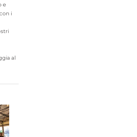
o e
con i
stri
gia al