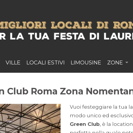
VILLE
LOCALI ESTIVI
LIMOUSINE
ZONE
een Club Roma Zona Nomenta
Vuoi festeggiare la tua l
modo unico ed esclusivo?
Green Club
, è la location
perfetta nella quale potr