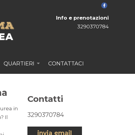
Info e prenotazioni
3290370784
QUARTIERI
CONTATTACI
na
Contatti
aurea in
3290370784
 Il
invia email
ai