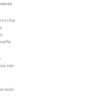
biente
erni che
e
on
 nelle
o
ssa nei
on solo