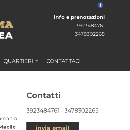
Info e prenotazioni
3923484761
3478302265
QUARTIERI
CONTATTACI
Contatti
3923484761
-
3478302265
area tra
Maelle
invia email