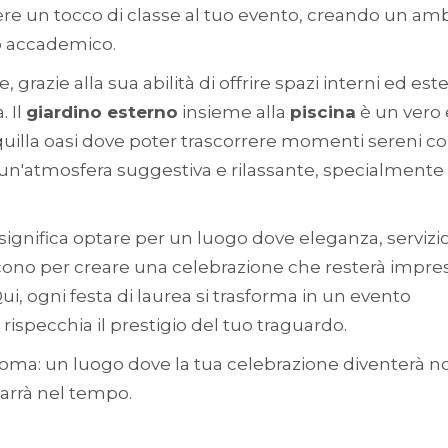
re un tocco di classe al tuo evento, creando un am
o accademico.
 grazie alla sua abilità di offrire spazi interni ed est
. Il
giardino esterno
insieme alla
piscina
è un vero 
nquilla oasi dove poter trascorrere momenti sereni c
n un'atmosfera suggestiva e rilassante, specialmente
 significa optare per un luogo dove eleganza, servizi
cono per creare una celebrazione che resterà impre
 Qui, ogni festa di laurea si trasforma in un evento
 rispecchia il prestigio del tuo traguardo.
a Roma: un luogo dove la tua celebrazione diventerà n
arrà nel tempo.