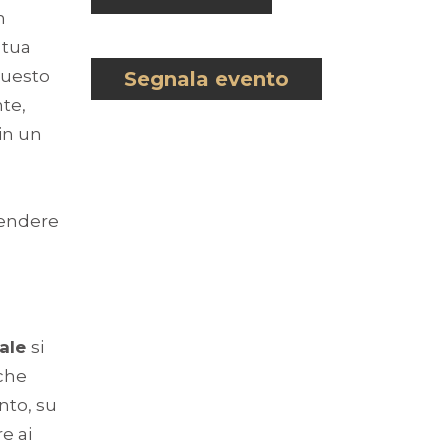
n
 tua
Questo
Segnala evento
te,
 in un
rendere
pale
si
 che
nto, su
e ai