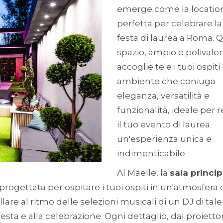
emerge come la locatio
perfetta per celebrare la
festa di laurea a Roma. 
spazio, ampio e polivalen
accoglie te e i tuoi ospiti
ambiente che coniuga
eleganza, versatilità e
funzionalità, ideale per 
il tuo evento di laurea
un'esperienza unica e
indimenticabile.
Al Maelle, la
sala princi
progettata per ospitare i tuoi ospiti in un'atmosfera
lare al ritmo delle selezioni musicali di un DJ di tale
festa e alla celebrazione. Ogni dettaglio, dal proiettor