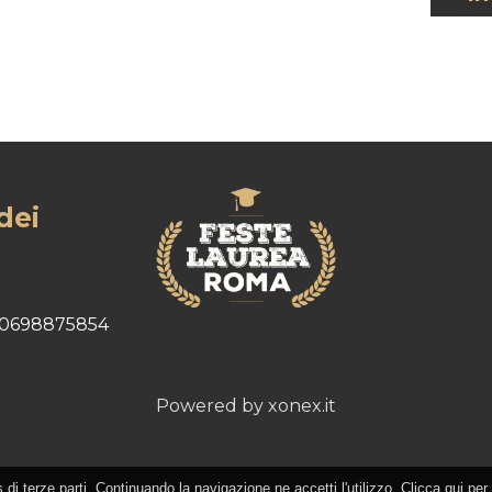
dei
0698875854
Powered by xonex.it
s di terze parti. Continuando la navigazione ne accetti l'utilizzo. Clicca qui per