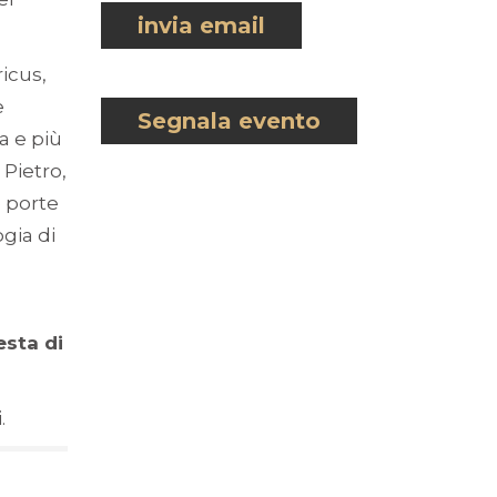
invia email
ricus,
e
Segnala evento
a e più
Pietro,
e porte
gia di
esta di
.