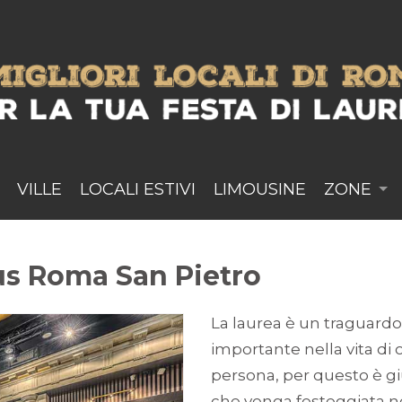
VILLE
LOCALI ESTIVI
LIMOUSINE
ZONE
cus Roma San Pietro
La laurea è un traguardo
importante nella vita di 
persona, per questo è g
che venga festeggiata n