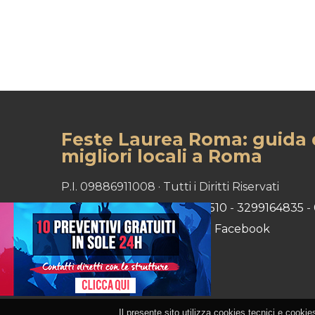
Feste Laurea Roma: guida 
migliori locali a Roma
P.I. 09886911008 · Tutti i Diritti Riservati
Tel:
3331818498
-
3476304510
-
3299164835
-
Privacy e Cookie
·
Sitemap
·
Facebook
Il presente sito utilizza cookies tecnici e cookie