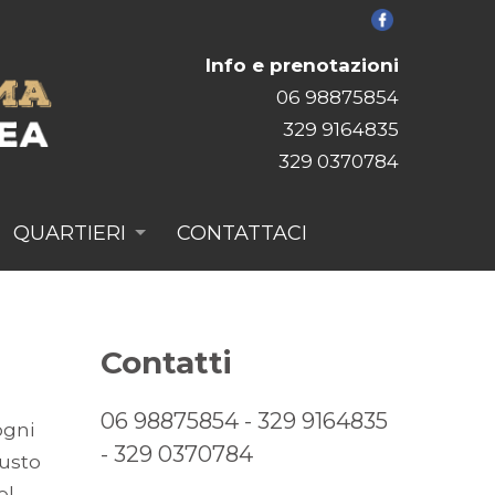
Info e prenotazioni
06 98875854
329 9164835
329 0370784
QUARTIERI
CONTATTACI
Contatti
06 98875854
-
329 9164835
ogni
-
329 0370784
iusto
el