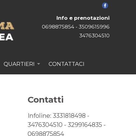
Info e prenotazioni
0698875854
-
3509615996
3476304510
QUARTIERI
CONTATTACI
Contatti
Infoline:
3331818498
-
3476304510
-
3299164835
-
0698875854